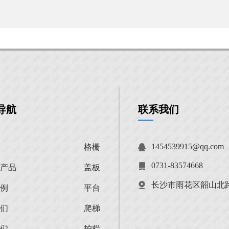
导航
联系我们
1454539915@qq.com
格栅
0731-83574668
的产品
盖板
长沙市雨花区韶山北路
案例
平台
我们
爬梯
我们
护栏