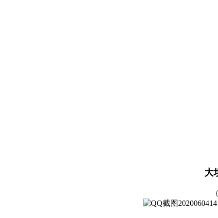
大
（ 改造前）